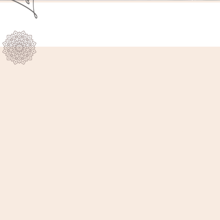
Klassische Gesic
Reinigung, Peeling, V
60 Min. | € 88
Reinigung, Peeling, V
Abschlusspflege inkl
90 Min. | € 110