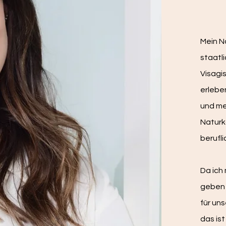
Mein N
staatl
Visagis
erlebe
und me
Naturk
berufl
Da ich
geben 
für un
das ist