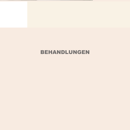
BEHANDLUNGEN
htsbehandlung
apozon, Ausreinigen, Gesichtsmassage, Maske und Absc
apozon, Ausreinigen, Gesichts- Hals-Dekolleté-Massage
. Augenbrauennachbesserung